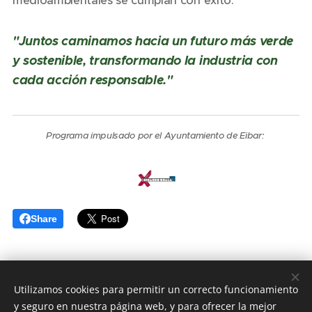
medioambientales se cumplan con éxito.
"Juntos caminamos hacia un futuro más verde
y sostenible, transformando la industria con
cada acción responsable."
Programa impulsado por el Ayuntamiento de Eibar:
Share
Utilizamos cookies para permitir un correcto funcionamiento
2026 ©
Eibarko Industrien Ekosarea
y seguro en nuestra página web, y para ofrecer la mejor