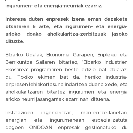
ingurumen- eta energia-neurriak ezarriz.
Interesa duten enpresek izena eman dezakete
otsailaren 6 arte, eta ingurumen- eta energia-
arloko doako aholkularitza-zerbitzuak jasoko
dituzte.
Eibarko Udalak, Ekonomia Garapen, Enplegu eta
Berrikuntza Sailaren bitartez, 'Eibarko Industrien
Ekosarea' programaren beste edizio bat abiarazi
du. Tokiko ekimen bat da, herriko industria-
enpresen lehiakortasuna indartzea duena xede, eta
aholkularitzaren bitartez ingurumen eta energia
arloko neurri jasangarriak ezarri nahi dituena.
Instalazioen ingeniaritzan, mantentze-lanetan,
energian eta ingurumenean espezializatuta
dagoen ONDOAN enpresak gestionatuko du