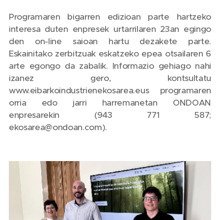
Programaren bigarren edizioan parte hartzeko
interesa duten enpresek urtarrilaren 23an egingo
den on-line saioan hartu dezakete parte.
Eskainitako zerbitzuak eskatzeko epea otsailaren 6
arte egongo da zabalik. Informazio gehiago nahi
izanez gero, kontsultatu
www.eibarkoindustrienekosarea.eus programaren
orria edo jarri harremanetan ONDOAN
enpresarekin (943 771 587;
ekosarea@ondoan.com).