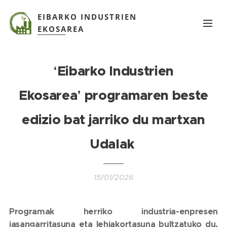
EIBARKO INDUSTRIEN
EKOSAREA
‘
Eibarko Industrien
Ekosarea
’
programaren beste
edizio bat jarriko du martxan
Udalak
15/01/2026
Programak herriko industria-enpresen
jasangarritasuna eta lehiakortasuna bultzatuko du,