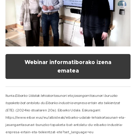
Webinar informatiborako izena
ematea
Iturria:
Eibarko Udalak lehiakortasunari eta jasangarritasunari buruzko
topaketa bat antolatu du Eibarko industria-enpresa ertain eta txikientzat
(ETE)
. (2024ko otsailaren 20a). Eibarko Udala. Eskuragarri:
https://www.eibar.eus/eu/albisteak/eibarko-udalak-lehiakortasunari-eta-
jasangarritasunari-buruzko-topaketa-bat-antolatu-du-eibarko-industria-
enpresa-ertain-eta-txikientzat-ete?set_language=eu