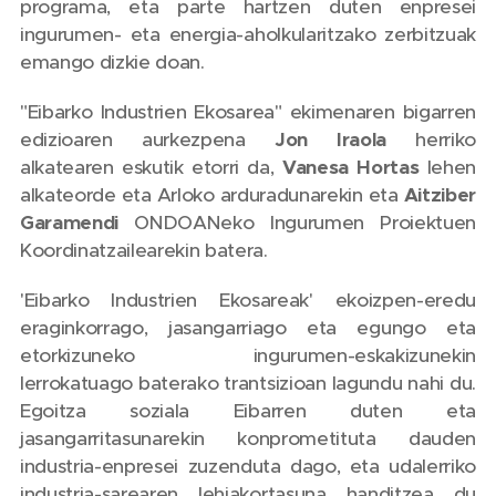
programa, eta parte hartzen duten enpresei
ingurumen- eta energia-aholkularitzako zerbitzuak
emango dizkie doan.
"Eibarko Industrien Ekosarea" ekimenaren bigarren
edizioaren aurkezpena
Jon Iraola
herriko
alkatearen eskutik etorri da,
Vanesa Hortas
lehen
alkateorde eta Arloko arduradunarekin eta
Aitziber
Garamendi
ONDOANeko Ingurumen Proiektuen
Koordinatzailearekin batera.
'Eibarko Industrien Ekosareak' ekoizpen-eredu
eraginkorrago, jasangarriago eta egungo eta
etorkizuneko ingurumen-eskakizunekin
lerrokatuago baterako trantsizioan lagundu nahi du.
Egoitza soziala Eibarren duten eta
jasangarritasunarekin konprometituta dauden
industria-enpresei zuzenduta dago, eta udalerriko
industria-sarearen lehiakortasuna handitzea du