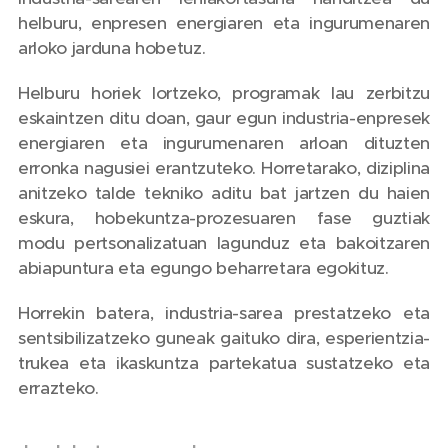
helburu, enpresen energiaren eta ingurumenaren
arloko jarduna hobetuz.
Helburu horiek lortzeko, programak lau zerbitzu
eskaintzen ditu doan, gaur egun industria-enpresek
energiaren eta ingurumenaren arloan dituzten
erronka nagusiei erantzuteko. Horretarako, diziplina
anitzeko talde tekniko aditu bat jartzen du haien
eskura, hobekuntza-prozesuaren fase guztiak
modu pertsonalizatuan lagunduz eta bakoitzaren
abiapuntura eta egungo beharretara egokituz.
Horrekin batera, industria-sarea prestatzeko eta
sentsibilizatzeko guneak gaituko dira, esperientzia-
trukea eta ikaskuntza partekatua sustatzeko eta
errazteko.