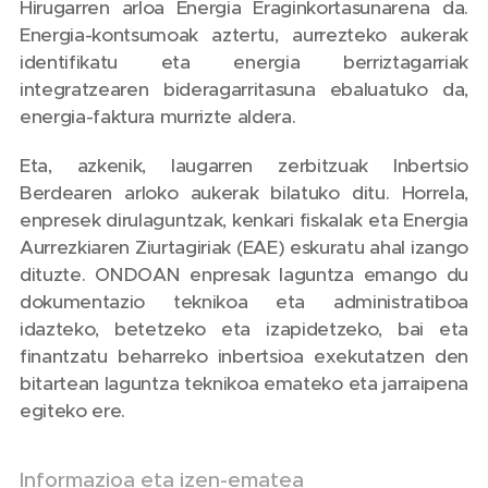
Hirugarren arloa Energia Eraginkortasunarena da.
Energia-kontsumoak aztertu, aurrezteko aukerak
identifikatu eta energia berriztagarriak
integratzearen bideragarritasuna ebaluatuko da,
energia-faktura murrizte aldera.
Eta, azkenik, laugarren zerbitzuak Inbertsio
Berdearen arloko aukerak bilatuko ditu. Horrela,
enpresek dirulaguntzak, kenkari fiskalak eta Energia
Aurrezkiaren Ziurtagiriak (EAE) eskuratu ahal izango
dituzte. ONDOAN enpresak laguntza emango du
dokumentazio teknikoa eta administratiboa
idazteko, betetzeko eta izapidetzeko, bai eta
finantzatu beharreko inbertsioa exekutatzen den
bitartean laguntza teknikoa emateko eta jarraipena
egiteko ere.
Informazioa eta izen-ematea