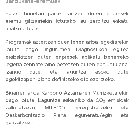
Jarduketa-eremuak
Edizio honetan parte hartzen duten enpresek
eremu giltzarriekin lotutako lau zerbitzu eskatu
ahalko dituzte.
Programak aztertzen duen lehen arloa legediarekin
lotuta dago. Ingurumen Diagnostikoa egitea
erabakitzen duten enpresek aplikatu beharreko
legeria zenbateraino betetzen duten ebaluatu ahal
izango dute, eta laguntza jasoko dute
egokitzapen-plana definitzeko eta ezartzeko.
Bigarren arloa Karbono Aztarnaren Murrizketarekin
dago lotuta. Laguntza eskainiko da CO₂ emisioak
kalkulatzeko, MITECOn erregistratzeko eta
Deskarbonizazio Plana eguneratu/egin eta
gauzatzeko.